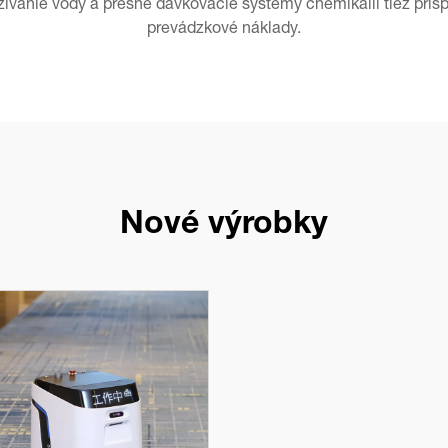
užívanie vody a presné dávkovacie systémy chemikálií tiež pris
prevádzkové náklady.
Nové výrobky