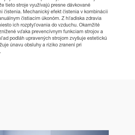
e tieto stroje využívajú presne dávkované
 čistenia. Mechanický efekt čistenia v kombinácii
manuálnym čistiacim úkonóm. Z hľadiska zdravia
amiesto ich rozptyľovania do vzduchu. Okamžité
ž znížené vďaka prevencívnym funkciam strojov a
zhľad podláh upravených strojom zvyšuje estetickú
uje únavu obsluhy a riziko zranení pri
.