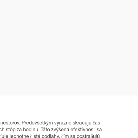
iestorov. Predovšetkým výrazne skracujú čas
ch stôp za hodinu. Táto zvýšená efektívnosť sa
uje jednotne čisté podlahy, čím sa odstraňujú