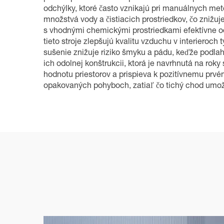
odchýlky, ktoré často vznikajú pri manuálnych me
množstvá vody a čistiacich prostriedkov, čo znižu
s vhodnými chemickými prostriedkami efektívne od
tieto stroje zlepšujú kvalitu vzduchu v interieroc
sušenie znižuje riziko šmyku a pádu, keďže podla
ich odolnej konštrukcii, ktorá je navrhnutá na ro
hodnotu priestorov a prispieva k pozitívnemu prvé
opakovaných pohyboch, zatiaľ čo tichý chod umožň