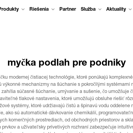
Produkty
Riešenia
Partner
Služba
Aktuality
myčka podlah pre podniky
ku modernej čistiacej technológie, ktoré ponúkajú komplexné r
jú výkonné mechanizmy na šúchanie s pokročilými systémami 
a zahŕňa súčasné šúchanie, umývanie a sušenie, čo umožňuje č
viteľné tlakové nastavenia, ktoré umožňujú obsluhe riešiť rôz
držové systémy, ktoré udržiavajú čistú a špinavú vodu oddelene
ie, ako sú automatické dávkovanie chemikálií, programovateľn
ôznych komerčných prostrediach, od obchodných priestorov a skl
h prvkov a užívateľsky prívetivých rozhraní zabezpečuje intuit