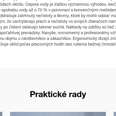
tódach úklidu. Úspora vody je ďalšou významnou výhodou, keďž
je spotrebu vody až o 70 % v porovnaní s konvenčnými metódami
straňuje zatrhnutý nečistoty a škvrny, ktoré by mohli odolať 
h tým, že zachytávajú prach a nečistoty vo svojich zberačoch n
hy po čistení ostávajú takmer suché. Náklady na údržbu sú tie
ky spoľahlivej prevádzky. Navyše, rovnomerný a profesionálny v
mu dojmu u návštevníkov a zákazníkov. Ergonomický dizajn zniž
uje úklid počas pracovných hodín bez rušenia bežnej činnosti
Praktické rady