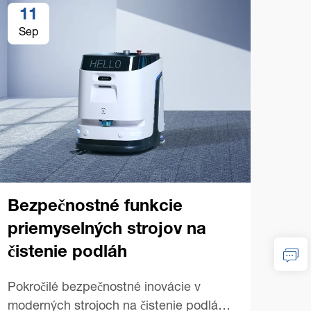
11
1
Sep
Se
Bezpečnostné funkcie
priemyselných strojov na
čistenie podláh
Tip
pri
Pokročilé bezpečnostné inovácie v
str
moderných strojoch na čistenie podláh