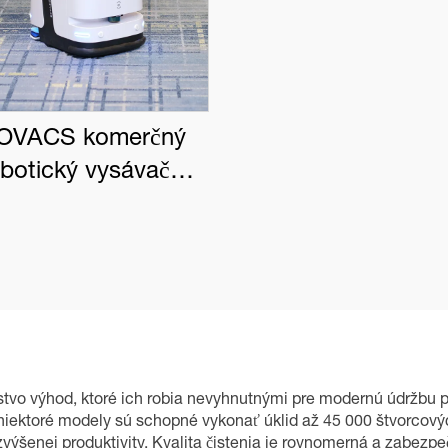
OVACS komerčný
obotický vysávač
BOT PRO K1 VAC
o výhod, ktoré ich robia nevyhnutnými pre modernú údržbu pr
niektoré modely sú schopné vykonať úklid až 45 000 štvorcový
ýšenej produktivity. Kvalita čistenia je rovnomerná a zabezpeč