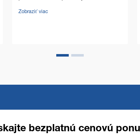
technológií Pre podlahy V dnešnom
Zobraziť viac
konkurenčnom obchodnom prostredí sa
manažéri priestorov a vlastníci podnikov
čoraz viac sústredia na optimalizáciu
prevádzkových nákladov a zároveň na
zachovanie bezchybného čistotného...
skajte bezplatnú cenovú pon