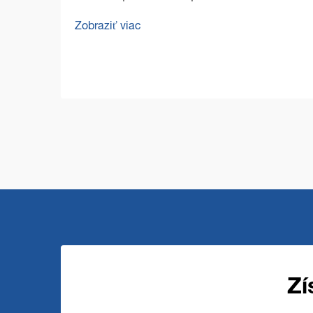
bezchybných podláh vo veľkých
Zobraziť viac
komerčných priestoroch predstavuje
jedinečné výzvy, ktoré vyžadujú odolné a
efektívne riešenia. Komerčná podlahová
čistiaca mašina stojí na čele ...
Zí