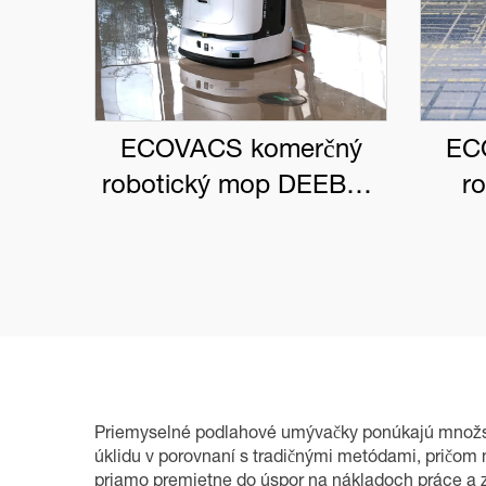
ECOVACS komerčný
EC
robotický mop DEEBOT
r
PRO M1
DEE
Priemyselné podlahové umývačky ponúkajú množstv
úklidu v porovnaní s tradičnými metódami, pričom 
priamo premietne do úspor na nákladoch práce a zv