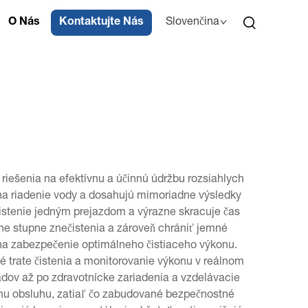
O Nás
Kontaktujte Nás
Slovenčina
iešenia na efektívnu a účinnú údržbu rozsiahlych
na riadenie vody a dosahujú mimoriadne výsledky
istenie jedným prejazdom a výrazne skracuje čas
ne stupne znečistenia a zároveň chrániť jemné
 na zabezpečenie optimálneho čistiaceho výkonu.
é trate čistenia a monitorovanie výkonu v reálnom
adov až po zdravotnícke zariadenia a vzdelávacie
ívnu obsluhu, zatiaľ čo zabudované bezpečnostné