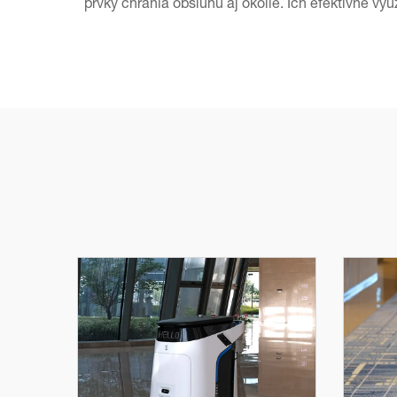
prvky chránia obsluhu aj okolie. Ich efektívne vy