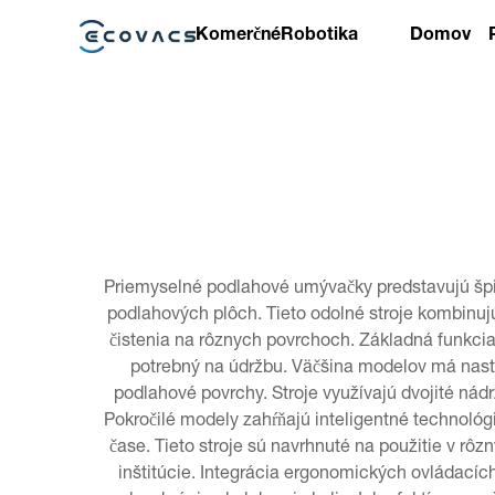
Komerčné
Robotika
Domov
Priemyselné podlahové umývačky predstavujú špič
podlahových plôch. Tieto odolné stroje kombinu
čistenia na rôznych povrchoch. Základná funkci
potrebný na údržbu. Väčšina modelov má nasta
podlahové povrchy. Stroje využívajú dvojité ná
Pokročilé modely zahŕňajú inteligentné technológ
čase. Tieto stroje sú navrhnuté na použitie v r
inštitúcie. Integrácia ergonomických ovládacíc