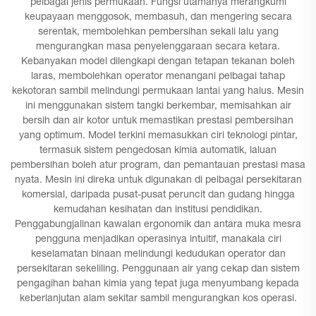
pelbagai jenis permukaan. Fungsi utamanya merangkumi
keupayaan menggosok, membasuh, dan mengering secara
serentak, membolehkan pembersihan sekali lalu yang
mengurangkan masa penyelenggaraan secara ketara.
Kebanyakan model dilengkapi dengan tetapan tekanan boleh
laras, membolehkan operator menangani pelbagai tahap
kekotoran sambil melindungi permukaan lantai yang halus. Mesin
ini menggunakan sistem tangki berkembar, memisahkan air
bersih dan air kotor untuk memastikan prestasi pembersihan
yang optimum. Model terkini memasukkan ciri teknologi pintar,
termasuk sistem pengedosan kimia automatik, laluan
pembersihan boleh atur program, dan pemantauan prestasi masa
nyata. Mesin ini direka untuk digunakan di pelbagai persekitaran
komersial, daripada pusat-pusat peruncit dan gudang hingga
kemudahan kesihatan dan institusi pendidikan.
Penggabungjalinan kawalan ergonomik dan antara muka mesra
pengguna menjadikan operasinya intuitif, manakala ciri
keselamatan binaan melindungi kedudukan operator dan
persekitaran sekeliling. Penggunaan air yang cekap dan sistem
pengagihan bahan kimia yang tepat juga menyumbang kepada
keberlanjutan alam sekitar sambil mengurangkan kos operasi.