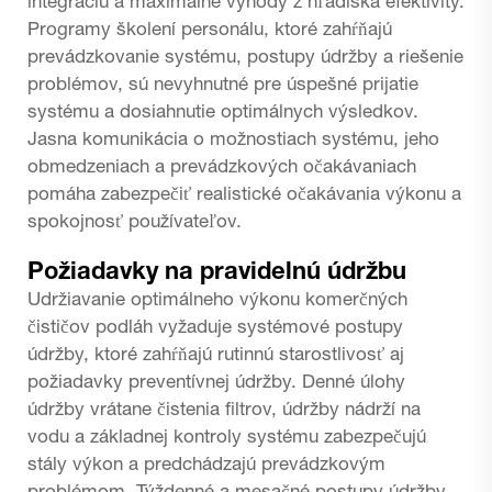
integráciu a maximálne výhody z hľadiska efektivity.
Programy školení personálu, ktoré zahŕňajú
prevádzkovanie systému, postupy údržby a riešenie
problémov, sú nevyhnutné pre úspešné prijatie
systému a dosiahnutie optimálnych výsledkov.
Jasna komunikácia o možnostiach systému, jeho
obmedzeniach a prevádzkových očakávaniach
pomáha zabezpečiť realistické očakávania výkonu a
spokojnosť používateľov.
Požiadavky na pravidelnú údržbu
Udržiavanie optimálneho výkonu komerčných
čističov podláh vyžaduje systémové postupy
údržby, ktoré zahŕňajú rutinnú starostlivosť aj
požiadavky preventívnej údržby. Denné úlohy
údržby vrátane čistenia filtrov, údržby nádrží na
vodu a základnej kontroly systému zabezpečujú
stály výkon a predchádzajú prevádzkovým