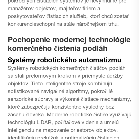
pokročilých čistiacich systémov je nevyhnutné pre
manažérov objektov, majiteľov firiem a
poskytovateľov čistiacich služieb, ktorí chcú zostať
konkurencieschopní na stále náročnejšom trhu.
Pochopenie modernej technológie
komerčného čistenia podláh
Systémy robotického automatizmu
Systémy robotických komerčných čističov podláh
sa stali prelomovým krokom v priemysle údržby
objektov. Tieto inteligentné stroje kombinujú
sofistikované navigačné algoritmy, pokročilé
senzorické súpravy a výkonné čistiace mechanizmy,
ktoré zabezpečujú konzistentné výsledky bez
zásahu človeka. Moderné robotické čističe využívajú
technológiu LIDAR, počítačové videnie a umelú
inteligenciu na mapovanie priestorov objektov,
identifikáciu prekážok a optimalizáciu čistiacich