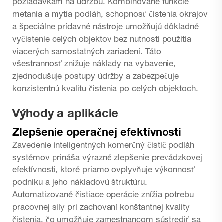
požiadavkám na údržbu. Kombinované funkcie
metania a mytia podláh, schopnosť čistenia okrajov
a špeciálne prídavné nástroje umožňujú dôkladné
vyčistenie celých objektov bez nutnosti použitia
viacerých samostatných zariadení. Táto
všestrannosť znižuje náklady na vybavenie,
zjednodušuje postupy údržby a zabezpečuje
konzistentnú kvalitu čistenia po celých objektoch.
Výhody a aplikácie
Zlepšenie operačnej efektívnosti
Zavedenie inteligentných
komerčný čistič podláh
systémov prináša výrazné zlepšenie prevádzkovej
efektívnosti, ktoré priamo ovplyvňuje výkonnosť
podniku a jeho nákladovú štruktúru.
Automatizované čistiace operácie znížia potrebu
pracovnej sily pri zachovaní konštantnej kvality
čistenia, čo umožňuje zamestnancom sústrediť sa