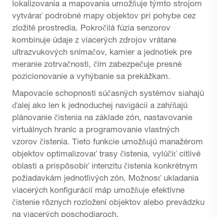
lokalizovania a mapovania umožňuje týmto strojom
vytvárať podrobné mapy objektov pri pohybe cez
zložité prostredia. Pokročilá fúzia senzorov
kombinuje údaje z viacerých zdrojov vrátane
ultrazvukových snímačov, kamier a jednotiek pre
meranie zotrvačnosti, čím zabezpečuje presné
pozicionovanie a vyhýbanie sa prekážkam.
Mapovacie schopnosti súčasných systémov siahajú
ďalej ako len k jednoduchej navigácii a zahŕňajú
plánovanie čistenia na základe zón, nastavovanie
virtuálnych hraníc a programovanie vlastných
vzorov čistenia. Tieto funkcie umožňujú manažérom
objektov optimalizovať trasy čistenia, vylúčiť citlivé
oblasti a prispôsobiť intenzitu čistenia konkrétnym
požiadavkám jednotlivých zón. Možnosť ukladania
viacerých konfigurácií máp umožňuje efektívne
čistenie rôznych rozložení objektov alebo prevádzku
na viacerých poschodiaroch.