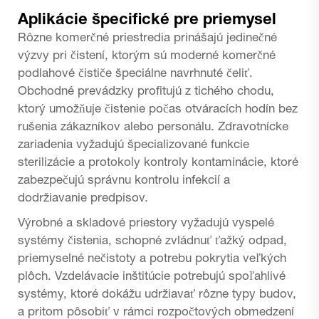
Aplikácie špecifické pre priemysel
Rôzne komerčné priestredia prinášajú jedinečné
výzvy pri čistení, ktorým sú moderné komerčné
podlahové čističe špeciálne navrhnuté čeliť.
Obchodné prevádzky profitujú z tichého chodu,
ktorý umožňuje čistenie počas otváracích hodín bez
rušenia zákazníkov alebo personálu. Zdravotnícke
zariadenia vyžadujú špecializované funkcie
sterilizácie a protokoly kontroly kontaminácie, ktoré
zabezpečujú správnu kontrolu infekcií a
dodržiavanie predpisov.
Výrobné a skladové priestory vyžadujú vyspelé
systémy čistenia, schopné zvládnuť ťažký odpad,
priemyselné nečistoty a potrebu pokrytia veľkých
plôch. Vzdelávacie inštitúcie potrebujú spoľahlivé
systémy, ktoré dokážu udržiavať rôzne typy budov,
a pritom pôsobiť v rámci rozpočtových obmedzení