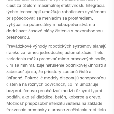
ciest za účelom maximálnej efektívnosti. Integrácia
týchto technológií umožňuje robotickým systémom
prispôsobovať sa meniacim sa prostrediam,
vyhýbať sa potenciálnym nebezpečenstvám a
dodržiavať časové plány čistenia s pozoruhodnou
presnosťou.
Prevádzkové výhody robotických systémov siahajú
ďaleko za rámec jednoduchej automatizácie. Tieto
zariadenia môžu pracovať mimo pracovných hodín,
čím sa minimalizuje narušenie podnikovej činnosti a
zabezpečuje sa, že priestory zostanú čisté a
úhľadné. Pokročilé modely disponujú schopnosťou
čistenia na rôznych povrchoch, čo im umožňuje
bezproblémovo prechádzať medzi rôznymi typmi
podláh, ako sú dlaždice, betón, koberce a drevo.
Možnosť prispôsobiť intenzitu čistenia na základe
frekvencie premávky a úrovne znečistenia robí tieto