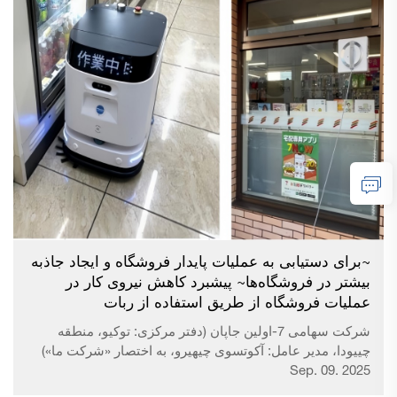
گرفته‌اند. این ربات از ریل، پایه‌های عمودی و بازویی برای گرفتن
کالا تشکیل شده است و هوش مصنوعی (AI) بر اساس فروش،
اقلامی که باید اولویت تکمیل موجودی را داشته باشند را از میان
انبار شناسایی کرده و آن‌ها را به صورت خودکار در قفسه‌ها
قرار می‌دهد. در حالت عادی این کار توسط انسان انجام
می‌شود و حدود 10 ساعت در هفته زمان می‌برد...
~برای دستیابی به عملیات پایدار فروشگاه و ایجاد جاذبه
بیشتر در فروشگاه‌ها~ پیشبرد کاهش نیروی کار در
عملیات فروشگاه از طریق استفاده از ربات
شرکت سهامی 7-اولین جاپان (دفتر مرکزی: توکیو، منطقه
چییودا، مدیر عامل: آکوتسوی چیهیرو، به اختصار «شرکت ما»)
Sep. 09. 2025
تاکنون با معرفی تجهیزاتی که به کاهش نیروی انسانی و تسهیل
در کارها کمک می‌کنند، اقداماتی را برای پاسخگویی به تغییرات