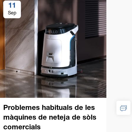
11
1
Sep
Se
Lli
co
net
Problemes habituals de les
màquines de neteja de sòls
Guia
comercials
de n