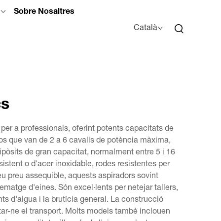
Sobre Nosaltres
Català
cs
per a professionals, oferint potents capacitats de
os que van de 2 a 6 cavalls de potència màxima,
òsits de gran capacitat, normalment entre 5 i 16
sistent o d'acer inoxidable, rodes resistentes per
seu preu assequible, aquests aspiradors sovint
matge d'eines. Són excel·lents per netejar tallers,
ts d'aigua i la brutícia general. La construcció
itar-ne el transport. Molts models també inclouen