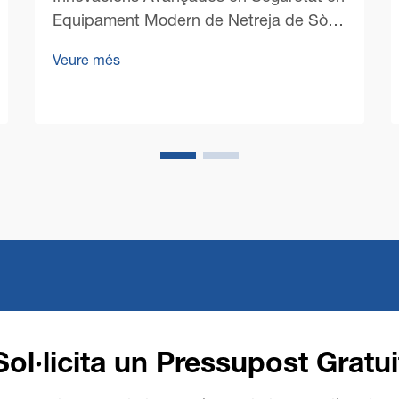
Equipament Modern de Netreja de Sòls
L'evolució de les màquines comercials
Veure més
de netreja de sòls ha portat una
eficiència sense precedents al
manteniment d'instal·lacions, però
potser encara més important, ha
inaugurat una era de millorada seguretat
laboral...
Sol·licita un Pressupost Gratui