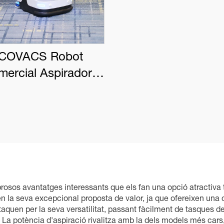
COVACS Robot
ercial Aspirador
BOT PRO K1 VAC
rosos avantatges interessants que els fan una opció atractiva 
en la seva excepcional proposta de valor, ja que ofereixen una 
taquen per la seva versatilitat, passant fàcilment de tasques d
 La potència d'aspiració rivalitza amb la dels models més cars