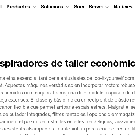
l
Productes
Solucions
Soci
Servei
Notícies
spiradores de taller econòmi
a eina essencial tant per a entusiastes del do-it-yourself com 
 Aquestes màquines versàtils solen incorporar motors robust
es humides com seques. La majoria dels models disposen de dip
teja extenses. El disseny bàsic inclou un recipient de plàstic re
canon flexible que permet arribar a espais estrets. Malgrat el 
de bufador integrades, filtres rentables i opcions d'emmagatze
caçment el polsim de fusta, les estelles metàl·liques, vessamen
ls resistents als impactes, mantenint un pes raonable per facil