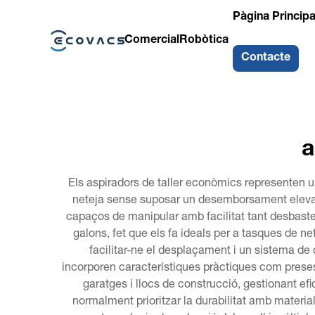
Pàgina Principa
Comercial
Robòtica
Contacte
a
Els aspiradors de taller econòmics representen un
neteja sense suposar un desemborsament elevat.
capaços de manipular amb facilitat tant desbast
galons, fet que els fa ideals per a tasques de ne
facilitar-ne el desplaçament i un sistema de 
incorporen característiques pràctiques com preses 
garatges i llocs de construcció, gestionant efi
normalment prioritzar la durabilitat amb materia