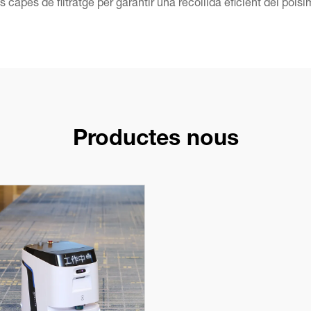
s capes de filtratge per garantir una recollida eficient del polsim
Productes nous