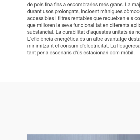
de pols fina fins a escombraries més grans. La maj
durant usos prolongats, incloent mànigues còmodes
accessibles i filtres rentables que redueixen els 
que milloren la seva funcionalitat en diferents a
substancial. La durabilitat d'aquestes unitats és n
L'eficiència energètica és un altre avantatge de
minimitzant el consum d'electricitat. La lleugeresa
tant per a escenaris d'ús estacionari com mòbil.