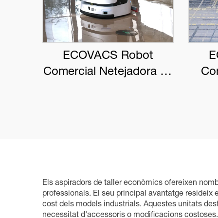
ECOVACS Robot
E
Comercial Netejadora de
Com
Sòls DEEBOT PRO M1
DEE
Els aspiradors de taller econòmics ofereixen nomb
professionals. El seu principal avantatge resideix 
cost dels models industrials. Aquestes unitats des
necessitat d'accessoris o modificacions costoses.