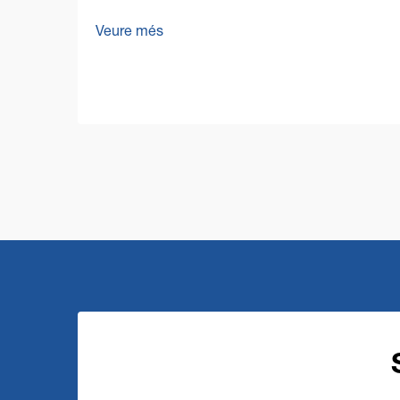
Netreja de Sòls En l'actual entorn
Veure més
empresarial competitiu, els
responsables de manteniment
d'instal·lacions i propietaris d'empreses
cada vegada es centren més en
optimitzar els costos operatius
mantenint una neteja impecable...