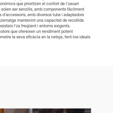
onòmics que prioritzen el confort de l'usuari
t solen ser senzills, amb components fàcilment
ts d'accessoris, amb diversos tubs i adaptadors
atzematge mantenint una capacitat de recollida
isteix l'ús freqüent i entorns exigents.
motors que ofereixen un rendiment potent
etre la seva eficàcia en la neteja, fent-los ideals