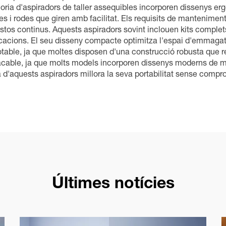
oria d'aspiradors de taller assequibles incorporen dissenys erg
 i rodes que giren amb facilitat. Els requisits de mantenimen
costos continus. Aquests aspiradors sovint inclouen kits comple
plicacions. El seu disseny compacte optimitza l'espai d'emmag
otable, ja que moltes disposen d'una construcció robusta que res
stacable, ja que molts models incorporen dissenys moderns de 
 d'aquests aspiradors millora la seva portabilitat sense comprom
Últimes notícies