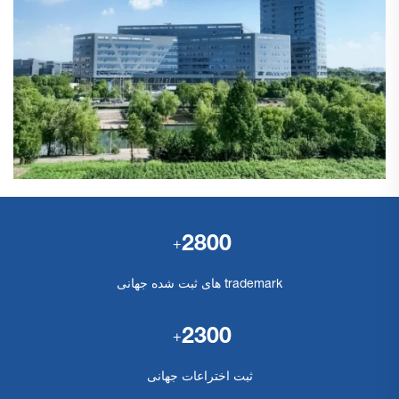
2800
+
trademark های ثبت شده جهانی
2300
+
ثبت اختراعات جهانی