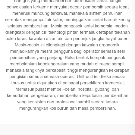
dan gris yang membandel dari permukaan lantai. Tangki
penyelesaian terkamir menyukat cecair pembersih secara tepat
menerusi muncung terkawal, manakala sistem pemulihan
serentak mengumpul air kotor, meninggalkan lantai hampir kering
selepas pembersihan. Mesin pengosok lantai komersial moden
dilengkapi dengan ciri teknologi pintar, termasuk tetapan tekanan
boleh laras, kawalan aliran air, dan penunjuk jangka hayat bateri.
Mesin-mesin ini dilengkapi dengan kawalan ergonomik,
menjadikannya mesra pengguna bagi operator semasa sesi
pembersihan yang panjang. Reka bentuk kompak pengosok
membolehkan kebolehgerakan yang mudah di ruang sempit,
manakala tangkinya berkapasiti tinggi mengurangkan kekerapan
pengisian semula semasa operasi. Unit-unit ini direka secara
khusus untuk digunakan di pelbagai persekitaran komersial,
termasuk pusat membeli-belah, hospital, gudang, dan
kemudahan pengeluaran, memberikan keputusan pembersihan
yang konsisten dan profesional sambil secara ketara
mengurangkan kos buruh dan masa pembersihan.