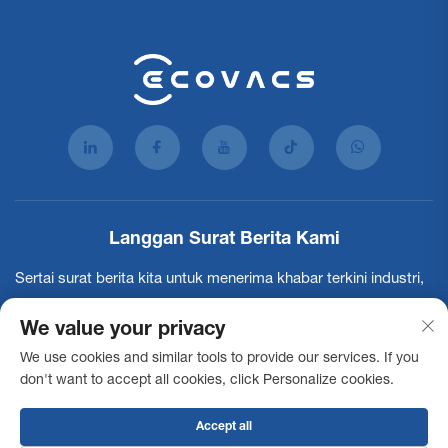
Langgan Surat Berita Kami
Sertai surat berita kita untuk menerima khabar terkini industri,
kemaskini dan penerangan dari pasukan kami.
We value your privacy
We use cookies and similar tools to provide our services. If you
Langgan
don't want to accept all cookies, click Personalize cookies.
Accept all
Hak Cipta © 2025 Ecovacs Commercial Robotics Co., Ltd. Semua hak