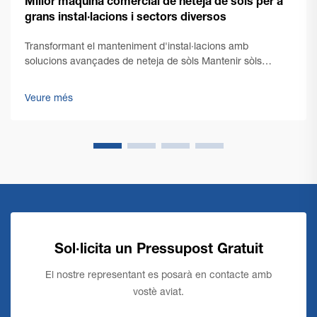
Millor màquina comercial de neteja de sòls per a
grans instal·lacions i sectors diversos
Transformant el manteniment d'instal·lacions amb
solucions avançades de neteja de sòls Mantenir sòls
impecables en grans espais comercials presenta reptes
únics que requereixen solucions robustes i eficients. Una
Veure més
màquina comercial de neteja de sòls es situa a la
vanguard...
Sol·licita un Pressupost Gratuit
El nostre representant es posarà en contacte amb
vostè aviat.