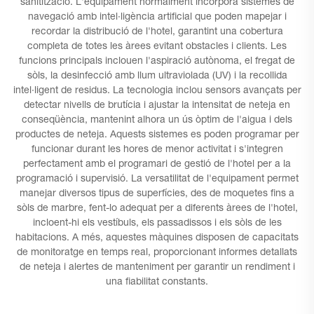
sanitització. L'equipament normalment incorpora sistemes de
navegació amb intel·ligència artificial que poden mapejar i
recordar la distribució de l'hotel, garantint una cobertura
completa de totes les àrees evitant obstacles i clients. Les
funcions principals inclouen l'aspiració autònoma, el fregat de
sòls, la desinfecció amb llum ultraviolada (UV) i la recollida
intel·ligent de residus. La tecnologia inclou sensors avançats per
detectar nivells de brutícia i ajustar la intensitat de neteja en
conseqüència, mantenint alhora un ús òptim de l'aigua i dels
productes de neteja. Aquests sistemes es poden programar per
funcionar durant les hores de menor activitat i s'integren
perfectament amb el programari de gestió de l'hotel per a la
programació i supervisió. La versatilitat de l'equipament permet
manejar diversos tipus de superfícies, des de moquetes fins a
sòls de marbre, fent-lo adequat per a diferents àrees de l'hotel,
incloent-hi els vestíbuls, els passadissos i els sòls de les
habitacions. A més, aquestes màquines disposen de capacitats
de monitoratge en temps real, proporcionant informes detallats
de neteja i alertes de manteniment per garantir un rendiment i
una fiabilitat constants.