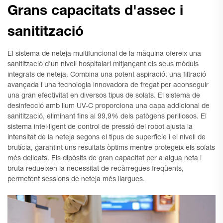
Grans capacitats d'assec i
sanitització
El sistema de neteja multifuncional de la màquina ofereix una
sanitització d'un nivell hospitalari mitjançant els seus mòduls
integrats de neteja. Combina una potent aspiració, una filtració
avançada i una tecnologia innovadora de fregat per aconseguir
una gran efectivitat en diversos tipus de solats. El sistema de
desinfecció amb llum UV-C proporciona una capa addicional de
sanitització, eliminant fins al 99,9% dels patògens perillosos. El
sistema intel·ligent de control de pressió del robot ajusta la
intensitat de la neteja segons el tipus de superfície i el nivell de
brutícia, garantint uns resultats òptims mentre protegeix els solats
més delicats. Els dipòsits de gran capacitat per a aigua neta i
bruta redueixen la necessitat de recàrregues freqüents,
permetent sessions de neteja més llargues.