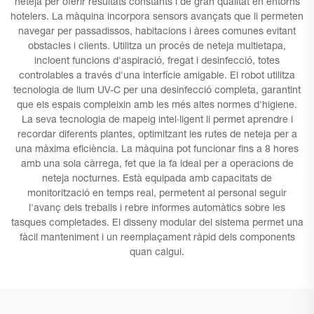
neteja per oferir resultats constants i de gran qualitat en entorns
hotelers. La màquina incorpora sensors avançats que li permeten
navegar per passadissos, habitacions i àrees comunes evitant
obstacles i clients. Utilitza un procés de neteja multietapa,
incloent funcions d'aspiració, fregat i desinfecció, totes
controlables a través d'una interfície amigable. El robot utilitza
tecnologia de llum UV-C per una desinfecció completa, garantint
que els espais compleixin amb les més altes normes d'higiene.
La seva tecnologia de mapeig intel·ligent li permet aprendre i
recordar diferents plantes, optimitzant les rutes de neteja per a
una màxima eficiència. La màquina pot funcionar fins a 8 hores
amb una sola càrrega, fet que la fa ideal per a operacions de
neteja nocturnes. Està equipada amb capacitats de
monitorització en temps real, permetent al personal seguir
l'avanç dels treballs i rebre informes automàtics sobre les
tasques completades. El disseny modular del sistema permet una
fàcil manteniment i un reemplaçament ràpid dels components
quan calgui.