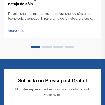
neteja de sòls
Revolutionant el manteniment professional de sòls amb
tecnologia avançada El panorama de la neteja professional
ha viscut una transformació notable amb l'emergència de
la tecnologia d'avantguarda en màquines comercials de
Veure més
neteja de sòls. Amb la gestió d'instal·lacions...
Sol·licita un Pressupost Gratuit
El nostre representant es posarà en contacte amb
vostè aviat.