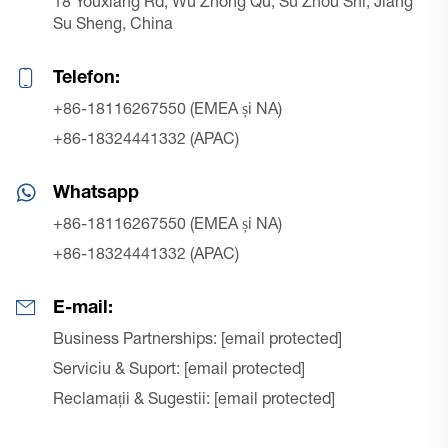
18 Youxiang Rd, Wu Zhong Qu, Su Zhou Shi, Jiang
Su Sheng, China
Telefon:
+86-18116267550 (EMEA și NA)
+86-18324441332 (APAC)
Whatsapp
+86-18116267550 (EMEA și NA)
+86-18324441332 (APAC)
E-mail:
Business Partnerships:
[email protected]
Serviciu & Suport:
[email protected]
Reclamații & Sugestii:
[email protected]