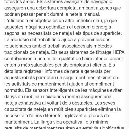
totes les àrees. Els sistemes avançats de navegació
asseguren una cobertura completa, arribant a zones que
podrien passar per alt durant la neteja manual.
L'eficiència energètica és un altre benefici clau, ja que
aquestes màquines optimitzen el consum d'energia
segons les necessitats de neteja i els tipus de superfície.
La reducció del treball físic ajuda a prevenir lesions
relacionades amb el treball associades als mètodes
tradicionals de neteja. Els seus sistemes de filtratge HEPA
contribueixen a una millor qualitat de l'aire interior, creant
entorns més saludables per als empleats i clients. Els
detallats registres i informes de neteja generats per
aquests robots permeten un seguiment més eficient de
les activitats de manteniment i ajuden al compliment
normatiu. Els sensors intel·ligents de les màquines eviten
danys en mobiliari i fixacions mentre asseguren una
neteja exhaustiva al voltant dels obstacles. Les seves
capacitats de neteja en múltiples superfícies eliminen la
necessitat d'eines diferents, agilitzant el procés de
manteniment. La llarga vida operativa i els mínims