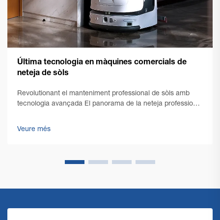
Última tecnologia en màquines comercials de
neteja de sòls
Revolutionant el manteniment professional de sòls amb
tecnologia avançada El panorama de la neteja professional
ha viscut una transformació notable amb l'emergència de
la tecnologia d'avantguarda en màquines comercials de
Veure més
neteja de sòls. Amb la gestió d'instal·lacions...