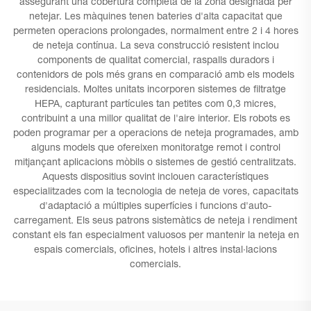
assegurant una cobertura completa de la zona designada per
netejar. Les màquines tenen bateries d'alta capacitat que
permeten operacions prolongades, normalment entre 2 i 4 hores
de neteja contínua. La seva construcció resistent inclou
components de qualitat comercial, raspalls duradors i
contenidors de pols més grans en comparació amb els models
residencials. Moltes unitats incorporen sistemes de filtratge
HEPA, capturant partícules tan petites com 0,3 micres,
contribuint a una millor qualitat de l'aire interior. Els robots es
poden programar per a operacions de neteja programades, amb
alguns models que ofereixen monitoratge remot i control
mitjançant aplicacions mòbils o sistemes de gestió centralitzats.
Aquests dispositius sovint inclouen característiques
especialitzades com la tecnologia de neteja de vores, capacitats
d'adaptació a múltiples superfícies i funcions d'auto-
carregament. Els seus patrons sistemàtics de neteja i rendiment
constant els fan especialment valuosos per mantenir la neteja en
espais comercials, oficines, hotels i altres instal·lacions
comercials.