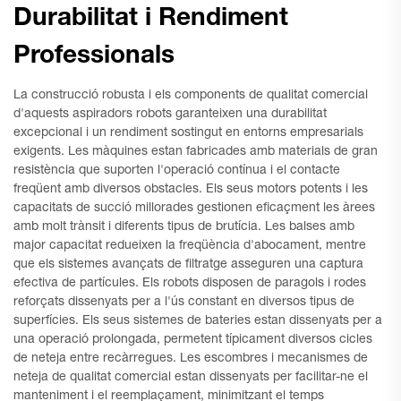
Durabilitat i Rendiment
Professionals
La construcció robusta i els components de qualitat comercial
d'aquests aspiradors robots garanteixen una durabilitat
excepcional i un rendiment sostingut en entorns empresarials
exigents. Les màquines estan fabricades amb materials de gran
resistència que suporten l'operació contínua i el contacte
freqüent amb diversos obstacles. Els seus motors potents i les
capacitats de succió millorades gestionen eficaçment les àrees
amb molt trànsit i diferents tipus de brutícia. Les balses amb
major capacitat redueixen la freqüència d'abocament, mentre
que els sistemes avançats de filtratge asseguren una captura
efectiva de partícules. Els robots disposen de paragols i rodes
reforçats dissenyats per a l'ús constant en diversos tipus de
superfícies. Els seus sistemes de bateries estan dissenyats per a
una operació prolongada, permetent típicament diversos cicles
de neteja entre recàrregues. Les escombres i mecanismes de
neteja de qualitat comercial estan dissenyats per facilitar-ne el
manteniment i el reemplaçament, minimitzant el temps