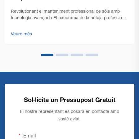
Revolutionant el manteniment professional de sòls amb
tecnologia avançada El panorama de la neteja professional
ha viscut una transformació notable amb l'emergència de
la tecnologia d'avantguarda en màquines comercials de
Veure més
neteja de sòls. Amb la gestió d'instal·lacions...
Sol·licita un Pressupost Gratuit
El nostre representant es posarà en contacte amb
vostè aviat.
Email