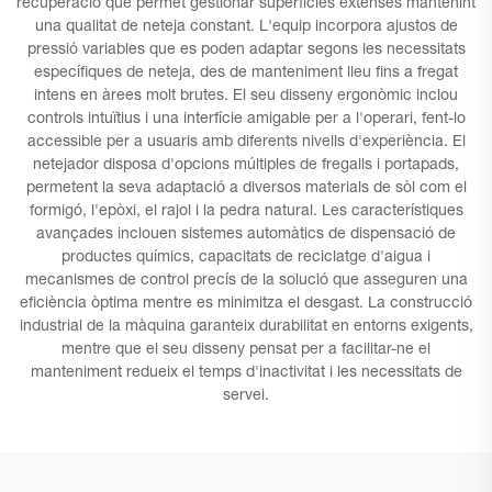
recuperació que permet gestionar superfícies extenses mantenint
una qualitat de neteja constant. L'equip incorpora ajustos de
pressió variables que es poden adaptar segons les necessitats
específiques de neteja, des de manteniment lleu fins a fregat
intens en àrees molt brutes. El seu disseny ergonòmic inclou
controls intuïtius i una interfície amigable per a l'operari, fent-lo
accessible per a usuaris amb diferents nivells d'experiència. El
netejador disposa d'opcions múltiples de fregalls i portapads,
permetent la seva adaptació a diversos materials de sòl com el
formigó, l'epòxi, el rajol i la pedra natural. Les característiques
avançades inclouen sistemes automàtics de dispensació de
productes químics, capacitats de reciclatge d'aigua i
mecanismes de control precís de la solució que asseguren una
eficiència òptima mentre es minimitza el desgast. La construcció
industrial de la màquina garanteix durabilitat en entorns exigents,
mentre que el seu disseny pensat per a facilitar-ne el
manteniment redueix el temps d'inactivitat i les necessitats de
servei.